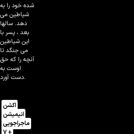
شده خود را به
شیاطین می
دهد. سالها
بعد ، پسر با
این شیاطین
می جنگد تا
آنچه را که حق
اوست به
دست آورد.
اکشن
انیمیشن
ماجراجویی
7 +