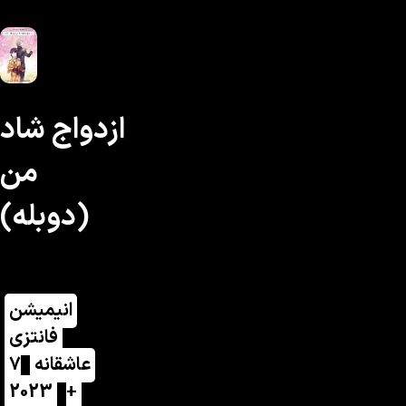
ازدواج شاد
من
(دوبله)
انیمیشن
فانتزی
عاشقانه
7
2023
+