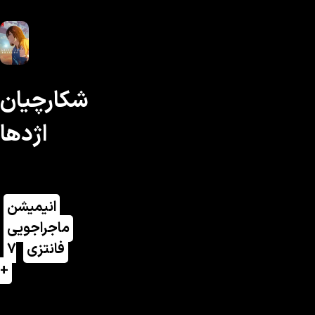
شکارچیان
اژدها
انیمیشن
ماجراجویی
فانتزی
7
+